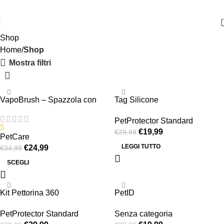
📦 Spedizione gratuita
Shop
Home
Shop
Mostra filtri
-29%
-33%
VapoBrush – Spazzola con
Tag Silicone
SOLD OUT
Nebulizzatore
PetProtector Standard
5
€
19,99
€
29,99
PetCare
LEGGI TUTTO
€
24,99
€
34,99
SCEGLI
-25%
-50%
Kit Pettorina 360
PetID
PetProtector Standard
Senza categoria