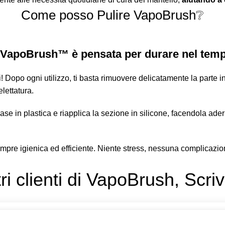
Come posso Pulire VapoBrush❔
la VapoBrush™ è pensata per durare nel tem
 Dopo ogni utilizzo, ti basta rimuovere delicatamente la parte in
lettatura.
base in plastica e riapplica la sezione in silicone, facendola aderi
empre igienica ed efficiente. Niente stress, nessuna complicazi
i clienti di VapoBrush, Scri