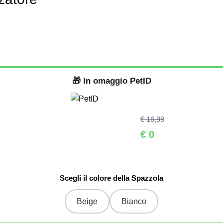
🎁 In omaggio
PetID
€ 16,99
€ 0
Beige
Bianco