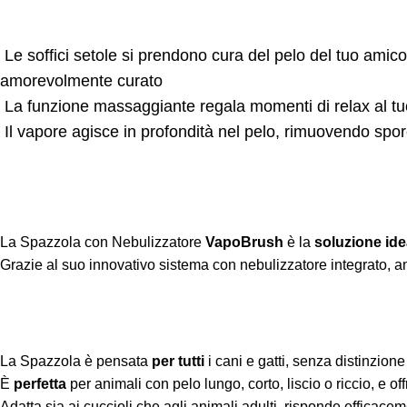
Le soffici setole si prendono cura del pelo del tuo amic
amorevolmente curato
La funzione massaggiante regala momenti di relax al tu
Il vapore agisce in profondità nel pelo, rimuovendo spor
La Spazzola con Nebulizzatore
VapoBrush
è la
soluzione ide
Grazie al suo innovativo sistema con nebulizzatore integrato, amm
La Spazzola è pensata
per tutti
i cani e gatti, senza distinzione 
È
perfetta
per animali con pelo lungo, corto, liscio o riccio, e o
Adatta sia ai cuccioli che agli animali adulti, risponde efficace