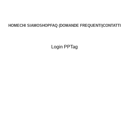
📦 Spedizione gratuita
📦 Spedizione gratuita
HOME
CHI SIAMO
SHOP
FAQ (DOMANDE FREQUENTI)
CONTATTI
Login PPTag