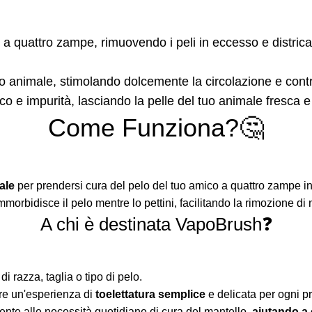
o a quattro zampe, rimuovendo i peli in eccesso e distric
o animale, stimolando dolcemente la circolazione e contr
co e impurità, lasciando la pelle del tuo animale fresca
Come Funziona?🤔
ale
per prendersi cura del pelo del tuo amico a quattro zampe in
orbidisce il pelo mentre lo pettini, facilitando la rimozione di n
A chi è destinata VapoBrush❓
di razza, taglia o tipo di pelo.
ffre un'esperienza di
toelettatura semplice
e delicata per ogni pr
mente alle necessità quotidiane di cura del mantello,
aiutando a 