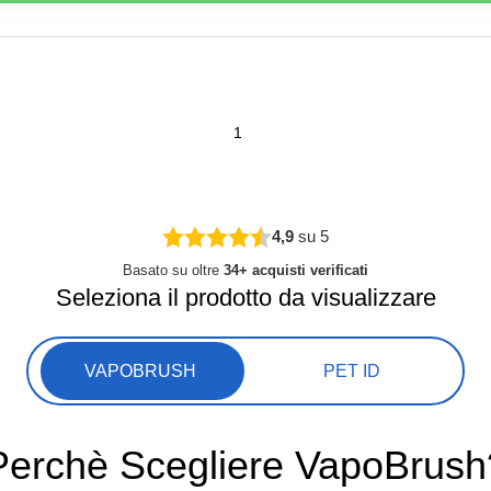
4,9
su 5
Basato su oltre
34+ acquisti verificati
Seleziona il prodotto da visualizzare
VAPOBRUSH
PET ID
Perchè Scegliere VapoBrush